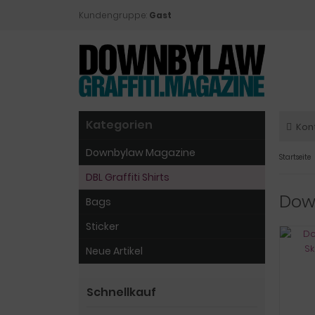
Kundengruppe:
Gast
Kategorien
Kon
Downbylaw Magazine
Startseite
DBL Graffiti Shirts
Down
Bags
Sticker
Neue Artikel
Schnellkauf