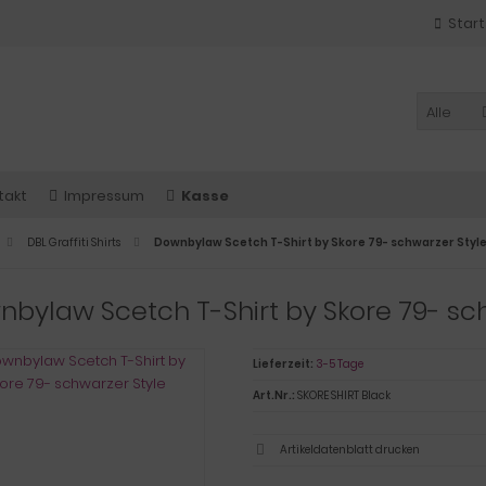
Start
Alle
takt
Impressum
Kasse
DBL Graffiti Shirts
Downbylaw Scetch T-Shirt by Skore 79- schwarzer Styl
bylaw Scetch T-Shirt by Skore 79- sc
Lieferzeit:
3-5 Tage
Art.Nr.:
SKORE SHIRT Black
Artikeldatenblatt drucken