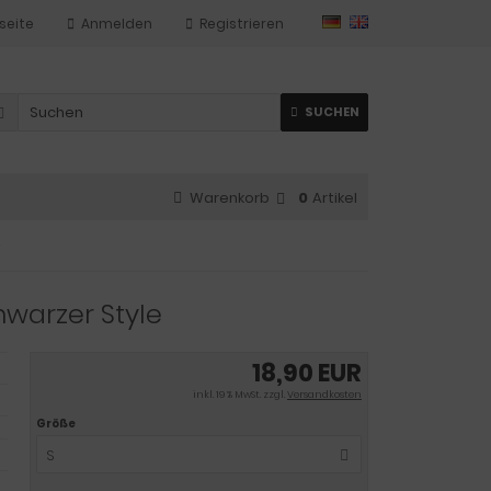
seite
Anmelden
Registrieren
SUCHEN
Warenkorb
0
Artikel
e
hwarzer Style
18,90 EUR
inkl. 19 % MwSt. zzgl.
Versandkosten
Größe
S