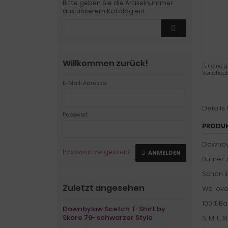
Bitte geben Sie die Artikelnummer
aus unserem Katalog ein.
Willkommen zurück!
Für eine g
Vorschaub
E-Mail-Adresse:
Details
Passwort:
PRODU
Downbyl
Passwort vergessen?
ANMELDEN
Burner 
Schön i
Zuletzt angesehen
We love 
100 % B
Downbylaw Scetch T-Shirt by
Skore 79- schwarzer Style
S, M, L, X