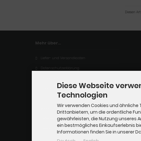
Diesen Ar
Mehr über...
Liefer- und Versandkosten
Datenschutzerklärung
Unsere AGB
Diese Webseite verwe
Impressum
Technologien
Kontakt
Wir verwenden Cookies und ähnliche 
Widerrufsrecht
Drittanbietern, um die ordentliche Fu
gewährleisten, die Nutzung unseres 
Lieferzeit
ein bestmögliches Einkaufserlebnis bi
Cookie Einstellungen
Informationen finden Sie in unserer 