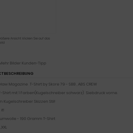
rößere Ansicht klicken Sie auf das
ild
Mehr Bilder
Kunden-Tipp
KTBESCHREIBUNG
aw Magazine T-Shirt by Skore 79 - SBB , ABS CREW
T-Shirt mit 1 Farben(Kugelschreiber schwarz) Siebdruck vorne.
m Kugelschreiber Skizzen Stil!
it!
aumwolle - 190 Gramm T-Shirt
L,XXL