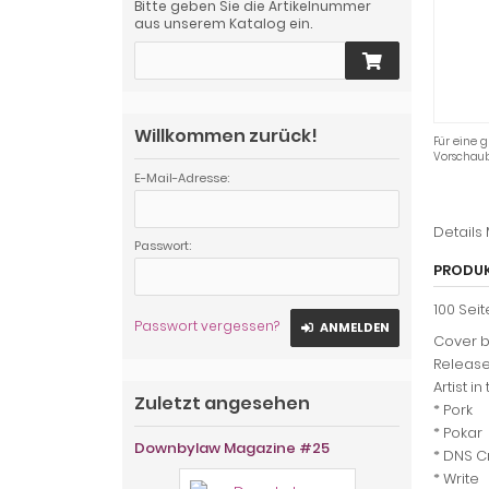
Bitte geben Sie die Artikelnummer
aus unserem Katalog ein.
Willkommen zurück!
Für eine g
Vorschaub
E-Mail-Adresse:
Details
Passwort:
PRODU
100 Sei
Passwort vergessen?
ANMELDEN
Cover b
Release 
Artist in
Zuletzt angesehen
* Pork
* Pokar
Downbylaw Magazine #25
* DNS 
* Write