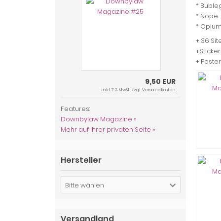
* Bubl
* Nope
* Opiu
+ 36 Sit
+Sticker
+ Poste
9,50 EUR
inkl. 7 % MwSt. zzgl.
Versandkosten
Features:
Downbylaw Magazine »
Mehr auf Ihrer privaten Seite »
Hersteller
Bitte wählen
Versandland