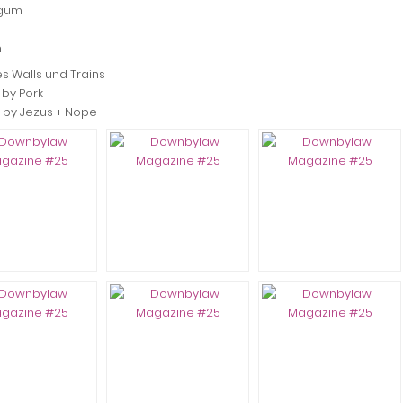
egum
m
es Walls und Trains
 by Pork
r by Jezus + Nope