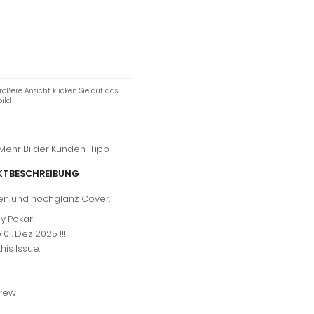
rößere Ansicht klicken Sie auf das
ild
Mehr Bilder
Kunden-Tipp
KTBESCHREIBUNG
ten und hochglanz Cover.
y Pokar
01. Dez 2025 !!!
 this Issue:
Crew