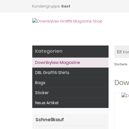
Kundengruppe:
Gast
Kategorien
Ko
Downbylaw Magazine
Startseite
DBL Graffiti Shirts
Dow
Bags
Sticker
Neue Artikel
Schnellkauf