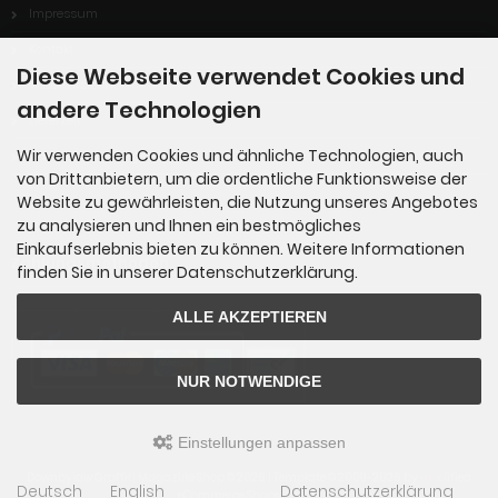
Impressum
Kontakt
Diese Webseite verwendet Cookies und
Widerrufsrecht
andere Technologien
Lieferzeit
Wir verwenden Cookies und ähnliche Technologien, auch
Cookie Einstellungen
von Drittanbietern, um die ordentliche Funktionsweise der
Website zu gewährleisten, die Nutzung unseres Angebotes
zu analysieren und Ihnen ein bestmögliches
Einkaufserlebnis bieten zu können. Weitere Informationen
Zahlungsmethoden
finden Sie in unserer Datenschutzerklärung.
ALLE AKZEPTIEREN
NUR NOTWENDIGE
Einstellungen anpassen
Downbylaw Graffiti Magazine Shop © 2026 | Template © 2009-2026 by
mod
ified
Deutsch
English
Datenschutzerklärung
eCommerce Shopsoftware