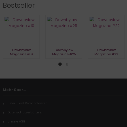
Bestseller
Downbylaw
Downbylaw
Downbylaw
Magazine #19
Magazine #25
Magazine #22
Mehr über...
Liefer- und Versandkosten
Datenschutzerklärung
Unsere AGB