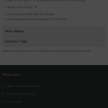
Heiko Zahlmann – Contemporary Art from Hamburg
+ Walls and Trainz …!!!
+ Downbylaw #18 DIN A6 Sticker
+ Downbylaw Poster by Royal TS & Omsk
Mehr Bilder
Kunden-Tipp
Diesen Artikel haben wir am 17.02.2017 in unseren Katalog aufgenommen.
Mehr über...
Liefer- und Versandkosten
Datenschutzerklärung
Unsere AGB