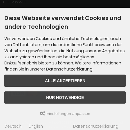
Impressum
Kontakt
Diese Webseite verwendet Cookies und
Widerrufsrecht
andere Technologien
Lieferzeit
Wir verwenden Cookies und ähnliche Technologien, auch
Cookie Einstellungen
von Drittanbietern, um die ordentliche Funktionsweise der
Website zu gewährleisten, die Nutzung unseres Angebotes
zu analysieren und Ihnen ein bestmögliches
Einkaufserlebnis bieten zu können. Weitere Informationen
Zahlungsmethoden
finden Sie in unserer Datenschutzerklärung.
ALLE AKZEPTIEREN
NUR NOTWENDIGE
Einstellungen anpassen
Downbylaw Graffiti Magazine Shop © 2026 | Template © 2009-2026 by
mod
ified
Deutsch
English
Datenschutzerklärung
eCommerce Shopsoftware