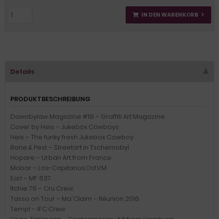
IN DEN WARENKORB
Details
PRODUKTBESCHREIBUNG
Downbylaw Magazine #18 – Graffiti Art Magazine
Cover by Heis – Jukebox Cowboys
Heis – The funky fresh Jukebox Cowboy
Bane & Pest – Streetart in Tschernobyl
Hopare – Urban Art from France
Mobar – Los-Capitanos.Ost.VM
Earl – MF 637
Itchie 79 – Cru Crew
Tasso on Tour – Ma´Claim – Réunion 2016
Templ – IFC Crew