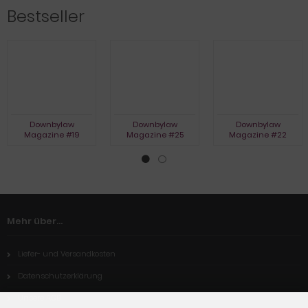
Bestseller
Downbylaw
Downbylaw
Downbylaw
Magazine #19
Magazine #25
Magazine #22
Mehr über...
Liefer- und Versandkosten
Datenschutzerklärung
Unsere AGB