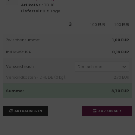
Artikel Nr.:
DBL 18
Lieferzeit:
3-5 Tage
1,00 EUR
1,00 EUR
Zwischensumme:
1,00 EUR
inkl. MwSt. 19%:
0,16 EUR
Versand nach
Deutschland
Versandkosten - DHL DE: (0 kg):
2,70 EUR
Summe:
3,70 EUR
AKTUALISIEREN
ZUR KASSE