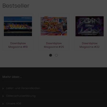
Bestseller
Downbylaw
Downbylaw
Downbylaw
Magazine #19
Magazine #25
Magazine #22
Mehr über...
Liefer- und Versandkosten
Datenschutzerklärung
Unsere AGB