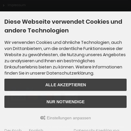
Impressum
Kontakt
Diese Webseite verwendet Cookies und
Widerrufsrecht
andere Technologien
Lieferzeit
Wir verwenden Cookies und ähnliche Technologien, auch
Cookie Einstellungen
von Drittanbietern, um die ordentliche Funktionsweise der
Website zu gewährleisten, die Nutzung unseres Angebotes
zu analysieren und Ihnen ein bestmögliches
Einkaufserlebnis bieten zu können. Weitere Informationen
Zahlungsmethoden
finden Sie in unserer Datenschutzerklärung.
ALLE AKZEPTIEREN
NUR NOTWENDIGE
Einstellungen anpassen
Downbylaw Graffiti Magazine Shop © 2026 | Template © 2009-2026 by
mod
ified
Deutsch
English
Datenschutzerklärung