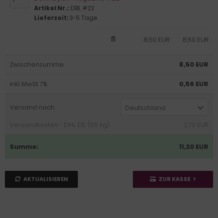
Artikel Nr.:
DBL #22
Lieferzeit:
3-5 Tage
8,50 EUR
8,50 EUR
Zwischensumme:
8,50 EUR
inkl. MwSt. 7%:
0,56 EUR
Versand nach
Deutschland
Versandkosten - DHL DE: (0.5 kg):
2,70 EUR
Summe:
11,20 EUR
AKTUALISIEREN
ZUR KASSE