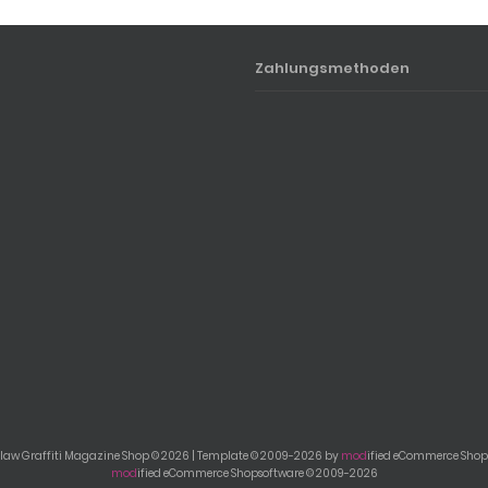
Zahlungsmethoden
aw Graffiti Magazine Shop © 2026 | Template © 2009-2026 by
mod
ified eCommerce Shop
mod
ified eCommerce Shopsoftware © 2009-2026