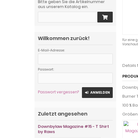
Bitte geben Sie die Artikelnummer
aus unserem Katalog ein.
Willkommen zurück!
Für eine g
Vorschaub
E-Mail-Adresse:
Details
Passwort:
PRODU
Downbyl
Passwort vergessen?
ANMELDEN
Burner 
100 % B
Zuletzt angesehen
Größen S
Downbylaw Magazine #15 - T Shirt
by Raws