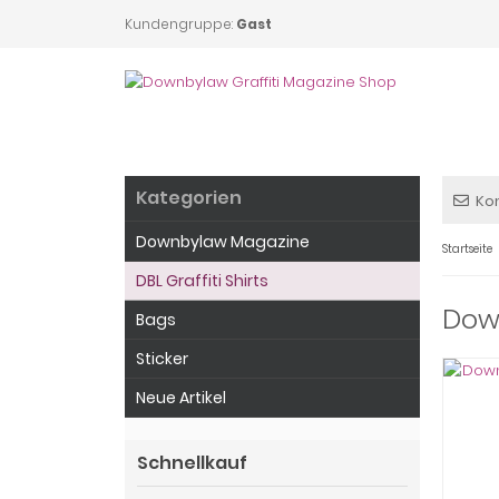
Kundengruppe:
Gast
Kategorien
Ko
Downbylaw Magazine
Startseite
DBL Graffiti Shirts
Down
Bags
Sticker
Neue Artikel
Schnellkauf