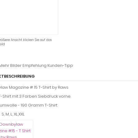
rößere Ansicht klicken Sie auf das
ild
Mehr Bilder
Empfehlung
Kunden-Tipp
KTBESCHREIBUNG
aw Magazine # 15 T-Shirt by Raws
T-Shirt mit 3 Farben Siebdruck vorne.
aumwolle - 190 Gramm T-Shirt
, M, L, XL,XXL